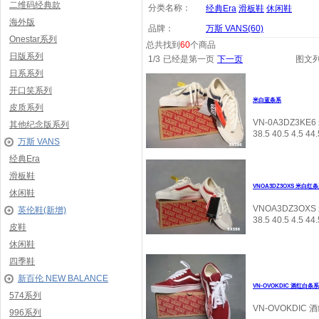
二维码经典款
分类名称：
经典Era
滑板鞋
休闲鞋
海外版
品牌：
万斯 VANS
(60)
Onestar系列
总共找到
60
个商品
日版系列
1
/
3
已经是第一页
下一页
图文
日系系列
开口笑系列
米白蓝条系
皮质系列
VN-0A3DZ3KE6 米
其他纪念版系列
38.5 40.5 4.5 44.
万斯 VANS
经典Era
滑板鞋
VNOA3DZ3OXS 米白红
休闲鞋
VNOA3DZ3OXS 米
英伦鞋(新增)
38.5 40.5 4.5 44.
皮鞋
休闲鞋
四季鞋
新百伦 NEW BALANCE
VN-OVOKDIC 酒红白条
574系列
VN-OVOKDIC 酒红
996系列