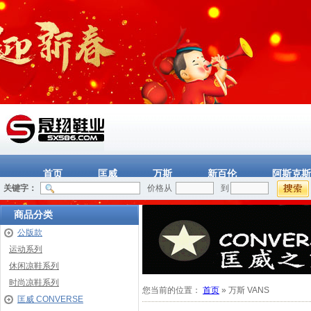
首页
匡威
万斯
新百伦
阿斯克斯
关键字：
价格从
到
商品分类
公版款
运动系列
休闲凉鞋系列
时尚凉鞋系列
您当前的位置：
首页
»
万斯 VANS
匡威 CONVERSE