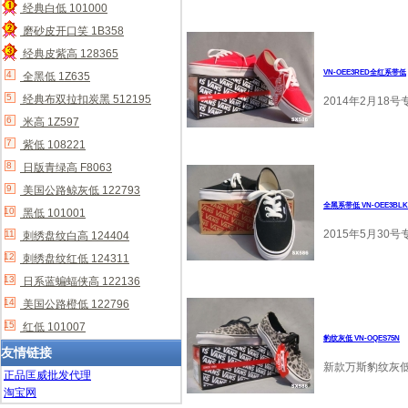
经典白低 101000
1
磨砂皮开口笑 1B358
2
经典皮紫高 128365
3
VN-OEE3RED全红系带低
4
全黑低 1Z635
5
经典布双拉扣炭黑 512195
2014年2月18
6
米高 1Z597
7
紫低 108221
8
日版青绿高 F8063
9
美国公路鲸灰低 122793
全黑系带低 VN-OEE3BLK
10
黑低 101001
2015年5月30
11
刺绣盘纹白高 124404
12
刺绣盘纹红低 124311
13
日系蓝蝙蝠侠高 122136
14
美国公路橙低 122796
15
红低 101007
豹纹灰低 VN-OQES75N
友情链接
新款万斯豹纹灰低 
正品匡威批发代理
淘宝网