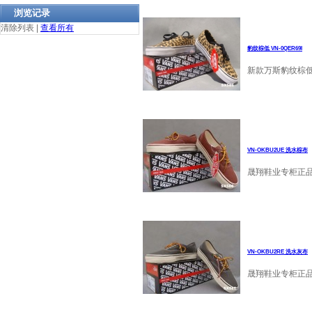
浏览记录
清除列表
|
查看所有
豹纹棕低 VN-0QER69I
新款万斯豹纹棕低 V
VN-OKBU2UE 洗水棕布
晟翔鞋业专柜正品万
VN-OKBU2RE 洗水灰布
晟翔鞋业专柜正品万