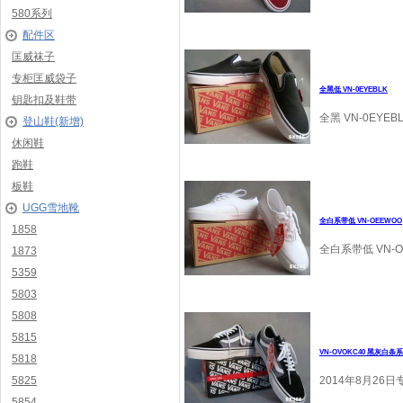
580系列
配件区
匡威袜子
专柜匡威袋子
全黑低 VN-0EYEBLK
钥匙扣及鞋带
全黑 VN-0EYEB
登山鞋(新增)
休闲鞋
跑鞋
板鞋
UGG雪地靴
全白系带低 VN-OEEWOO
1858
全白系带低 VN-O
1873
5359
5803
5808
5815
VN-OVOKC40 黑灰白条
5818
5825
2014年8月26
5854