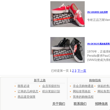
VN-VJK6RED 全红系带
专柜正品万斯Vans
VN-OKYA1Y3 黑灰格系
1976年，正值滑
Peralta要求
(VANS)便成为
已经是第一页
1
2
3
下一页
新手上路
购物指南
顾客必读
会员等级折扣
非会员购物通道
体贴的售
订单的几种状态
积分奖励计划
网站使用条款
网站免责
商品退货保障
简单的购物流程
关于我们
联系我们
招聘信息