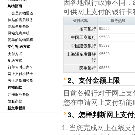
因各地银行政策不同，
购物指南
可供网上支付的银行卡
非会员购物通道
体贴的售后服务
银行名称
服务热线
网站使用条款
招商银行
95555
网站免责声明
中国工商银行
95588
简单的购物流程
中国建设银行
95533
支付/配送方式
支付方式
上海浦东发展银
95528
行
配送方式
订单何时出库？
民生银行
95568
网上支付小贴士
2、支付金额上限
关于送货和验货
购物条款
目前各银行对于网上支
注册服务条款
您在申请网上支付功能
隐私条款
新文章栏目
3、怎样判断网上支付
当您完成网上在线支