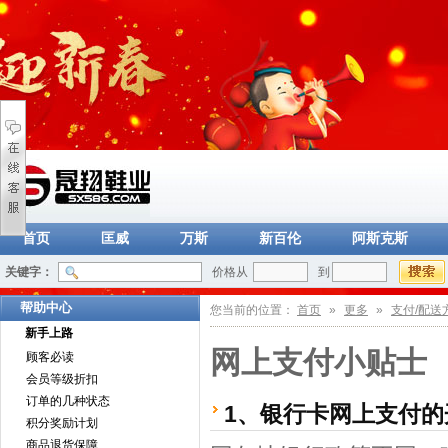
首页
匡威
万斯
新百伦
阿斯克斯
关键字：
价格从
到
帮助中心
您当前的位置：
首页
»
更多
»
支付/配送
新手上路
网上支付小贴士
顾客必读
会员等级折扣
订单的几种状态
1、银行卡网上支付的
积分奖励计划
商品退货保障