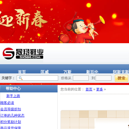
首页
匡威
万斯
新百伦
阿斯克斯
关键字：
价格从
到
帮助中心
您当前的位置：
首页
»
更多
»
新手上路
顾客必读
会员等级折扣
订单的几种状态
积分奖励计划
商品退货保障